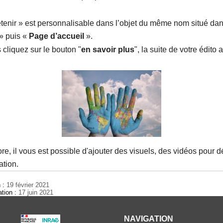
etenir » est personnalisable dans l’objet du même nom situé dan
» puis «
Page d’accueil
».
cliquez sur le bouton "
en savoir plus
", la suite de votre édito 
re, il vous est possible d'ajouter des visuels, des vidéos pour 
ation.
n :
19 février 2021
ation :
17 juin 2021
NAVIGATION